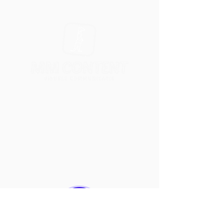
Met MM Content helpen we
bedrijven met het creëren van
visuele verhalen. Daarnaast zijn we
ook erkend Wix Studio Partner.