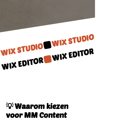
WIX STUDIO
WIX EDITOR
💡 Waarom kiezen
voor MM Content