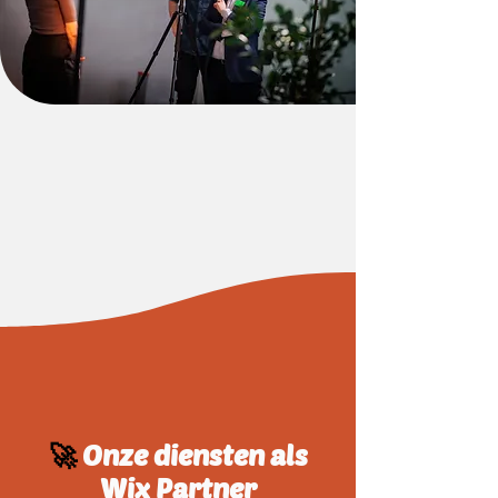
🚀
Onze diensten als
Wix Partner