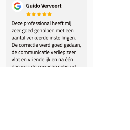
Guido Vervoort
Deze professional heeft mij
zeer goed geholpen met een
aantal verkeerde instellingen.
De correctie werd goed gedaan,
de communicatie verliep zeer
vlot en vriendelijk en na één
dag was de correctie gebeurd.
OSTERIA MARINA
Jeroom Snelders
Perfecte samenwerking: steeds
heldere uitleg, to the point en
alle vragen altijd snel